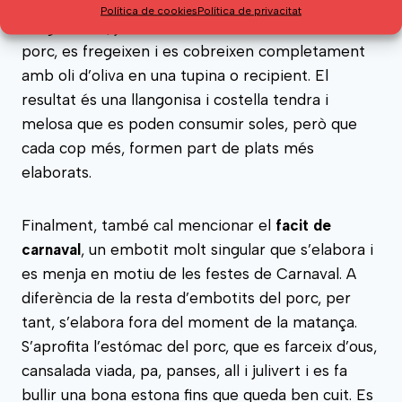
confitat
. S’assaonen amb sal i pebre les
Política de cookies
Política de privacitat
llangonisses, juntament amb les costelles del
porc, es fregeixen i es cobreixen completament
amb oli d’oliva en una tupina o recipient. El
resultat és una llangonisa i costella tendra i
melosa que es poden consumir soles, però que
cada cop més, formen part de plats més
elaborats.
Finalment, també cal mencionar el
facit de
carnaval
, un embotit molt singular que s’elabora i
es menja en motiu de les festes de Carnaval. A
diferència de la resta d’embotits del porc, per
tant, s’elabora fora del moment de la matança.
S’aprofita l’estómac del porc, que es farceix d’ous,
cansalada viada, pa, panses, all i julivert i es fa
bullir una bona estona fins que queda ben cuit. Es