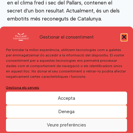
en el clima fred i sec del Pallars, contenen el
secret d’un bon resultat. Actualment, és un dels
embotits més reconeguts de Catalunya.
Altres embotits tradicionals completen aquest
Gestionar el consentiment
patrimoni gastronòmic. La
secallona
, embotit
Per brindar la millor experiència, utilitzem tecnologies com a galetes
prim de maduració més curta, és ideal per picar i
per emmagatzemar i/o accedir a la informació del dispositiu. El vostre
compartir. El
bull de llengua
, molt apreciat perquè
consentiment per a aquestes tecnologies ens permetrà processar
dades com el comportament de navegació o els identificadors únics
només se’n podia fer un per matança, utilitza la
en aquest lloc. No donar el seu consentiment o retirar-lo podria afectar
carn de la llengua junt amb altres carns magres i
negativament certes característiques i funcions.
cansalada. Es cou i es pot menjar un cop fred.
Gestiona els serveis
Accepta
La
llangonissa
, coneguda fora del Pallars com a
botifarra, és l’embotit de referència que es menja
Denega
en fresc. Per allargar-ne la conservació, al Pallars
Veure preferències
era habitual conservar-les en oli per fer-ne
el